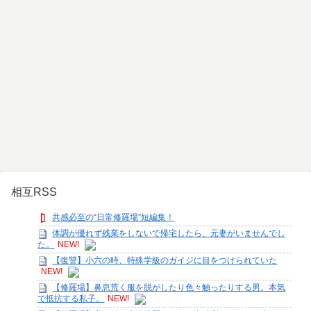
相互RSS
共感必至の“日常修羅場”短編集！
体調が優れず残業をしないで帰宅したら、元妻がいませんでし
た。
NEW!
【復讐】小六の時、特殊学級のガイジに目をつけられていた
NEW!
【修羅場】鼻息荒く服を脱がしたり色々触ったりする男。本気
で抵抗する私子。
NEW!