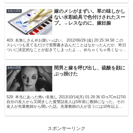
嫁のメシがまずい。草の味しかし
女性の浮気
ない水彩絵具で色付けされたスー
プ。→レスなのに、嫁妊娠
403: 名無しさん＠お腹いっぱい。 2012/06/29 (金) 20:25:34.58 この
スレいつも見てるだけで実際書き込んだことはなかったんだが、昨日
ついに決定的なことが起きてしまったよ…。めちゃくちゃ長くなっち
ゃうけど吐き出させ...
間男と嫁を呼び出し、硫酸を顔に
女性の浮気
ぶっ掛けた
529: 本当にあった怖い名無し 2013/10/14(月) 01:29:36 ID:s7Cm127i0
自分の友人から又聞きした復讐話友人は5年前に教師になった。その
友人が先輩教師から聞いた話。先輩教師の人が言うには10年以上前
の話...
スポンサーリンク