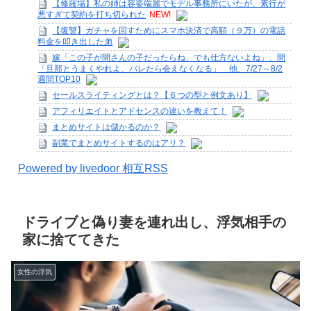
【修羅場】私の姉は容姿端麗でモデル事務所にいたが、素行が
悪すぎて契約を打ち切られた
NEW!
【復讐】ガチャを回すためにスマホ決済で高額（９万）の電話
料金を叩き出した弟
嫁「この子が間さんの子だったらね、でも仕方ないよね」、間
「旦那とうまくやれよ、バレたら会えなくなる」 他、7/27～8/2
週間TOP10
セールスライティングとは？【６つの型と例文あり】
アフィリエイトとアドセンスの違いを教えて！
まとめサイトは儲かるのか？
副業でまとめサイトするのはアリ？
Powered by livedoor 相互RSS
ドライブと偽り妻を連れ出し、浮気相手の
家に捨ててきた
女性の浮気