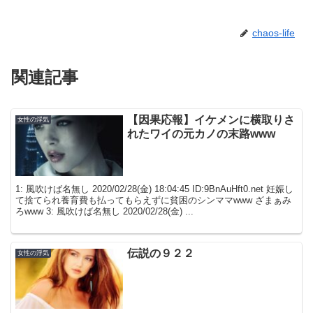
chaos-life
関連記事
【因果応報】イケメンに横取りさ
女性の浮気
れたワイの元カノの末路www
1: 風吹けば名無し 2020/02/28(金) 18:04:45 ID:9BnAuHft0.net 妊娠し
て捨てられ養育費も払ってもらえずに貧困のシンママwww ざまぁみ
ろwww 3: 風吹けば名無し 2020/02/28(金) ...
伝説の９２２
女性の浮気