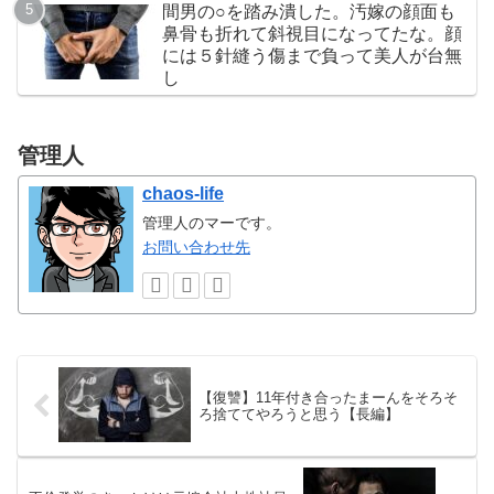
間男の○を踏み潰した。汚嫁の顔面も
鼻骨も折れて斜視目になってたな。顔
には５針縫う傷まで負って美人が台無
し
管理人
chaos-life
管理人のマーです。
お問い合わせ先
【復讐】11年付き合ったまーんをそろそ
ろ捨ててやろうと思う【長編】