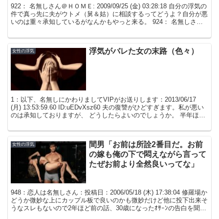
922： 名無しさん＠ＨＯＭＥ: 2009/09/25 (金) 03:28:18 自分の浮気の
件で真っ先に夫がウトメ（舅＆姑）に相談するってどうよ？自分が悪
いのは重々承知しているがなんかもやっと来る。 924： 名無しさん
＠ＨＯＭＥ 投...
浮気がバレた女の末路（色々）
女性の浮気
1：以下、名無しにかわりましてVIPがお送りします：2013/06/17
(月) 13:53:59.60 ID:uEDvXsz60 夫の復讐がひどすぎます。私が悪い
のは承知しておりますが、 どうしたらよいのでしょうか。 半年ほど
前に夫に浮...
間男「お前は所詮2番目だ。お前
女性の浮気
の嫁も俺の下で悶えながら言って
たぜお前より全然良いってな」
948：恋人は名無しさん：投稿日：2006/05/18 (木) 17:38:04 修羅場か
どうか微妙な上にカップル板で良いのかも微妙だけど他に投下出来そ
うなスレもないので2年ほど前の話、30歳になったｵｻｰﾝの告白を聞い
てくれ前スレの二股...