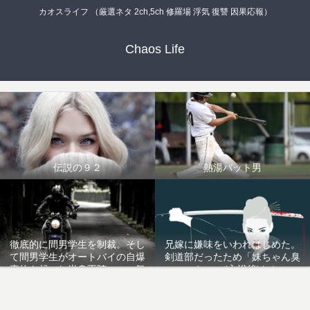
カオスライフ （厳選ネタ 2ch,5ch 修羅場 浮気 復讐 因果応報）
Chaos Life
伝説の９２
熱湯バット男
徹底的に間男学生を制裁。そし
兄嫁に嫌味をいわれはじめた。
て間男学生がオートバイの自爆
剣道部だったため「妹ちゃん臭
事故を起こし半身不随。いい気
いねｗ」(入浴後)とか
味だ