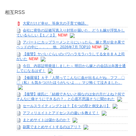
相互RSS
大変だけど幸せ。等身大の子育て物語。
会社に密告の証拠写真入り封筒が届いた、どうも嫁が浮気をし
ているらしい【１／２】
NEW!
アパートにカップラーメンとりにいったら、嫁と男が全ネ果で
ベッドの中に．．． 他、2026年7月 TOP10
NEW!
【復讐】ヤバいぐらいのパワハラモラハラしてる女ＢＢＡ上司
がいた
NEW!
今日、内容証明発送しました～ 明日から嫁との会話は弁護士通
してになるはず！
【修羅場】Ａ子「人間ってこんなに血が出るんだね…フフ…〇
〇（私）も気をつけたほうがいいよ…」マジ怖くて泣きました。
【復讐】彼氏に「結婚できないと損なのは女の方だよね？何で
そんなに偉そうにできるの？」と心底不思議そうに聞かれた
セールスライティングとは？【６つの型と例文あり】
アフィリエイトとアドセンスの違いを教えて！
まとめサイトは儲かるのか？
副業でまとめサイトするのはアリ？