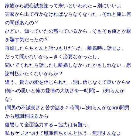
家族から誠心誠意謝って来いといわれた→別にいいよ
実家から出て行かなければならなくなった→それと俺に何
の関係あんの？
ひどい、知っていたの黙っているから→そもそも俺とか親
を騙す気だったの？
再婚したらちゃんと話つもりだった→離婚時に話せよ、
だって聞かないから→きく必要なかったし、
聞いてくれたら話したし離婚しなかったかもしれない→慰
謝料払いたくないからか？
違う、貴方の愛を信じられた→別に信じなくて良いからw
(俺への思いと俺の愛情の大切さを一時間)→（知らんが
な）
(間男の不誠実さと苦労話を２時間)→(知らんがなpgr)間男
から慰謝料取るから
復讐して全面協力する→協力は有難う。
私もケジメつけて慰謝料ちゃんと払う→無理すんなよ