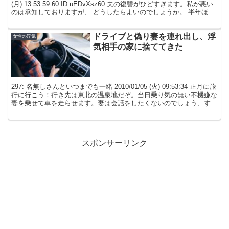
(月) 13:53:59.60 ID:uEDvXsz60 夫の復讐がひどすぎます。私が悪い
のは承知しておりますが、 どうしたらよいのでしょうか。 半年ほど
前に夫に浮気...
ドライブと偽り妻を連れ出し、浮
女性の浮気
気相手の家に捨ててきた
297: 名無しさんといつまでも一緒 2010/01/05 (火) 09:53:34 正月に旅
行に行こう！行き先は東北の温泉地だぞ。当日乗り気の無い不機嫌な
妻を乗せて車を走らせます。妻は会話をしたくないのでしょう、すぐ
に寝てしまいます。１時...
スポンサーリンク