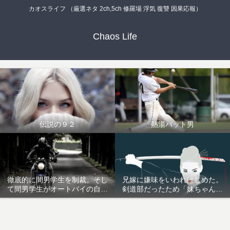
カオスライフ （厳選ネタ 2ch,5ch 修羅場 浮気 復讐 因果応報）
Chaos Life
伝説の９２
熱湯バット男
徹底的に間男学生を制裁。そし
兄嫁に嫌味をいわれはじめた。
て間男学生がオートバイの自爆
剣道部だったため「妹ちゃん臭
事故を起こし半身不随。いい気
いねｗ」(入浴後)とか
味だ