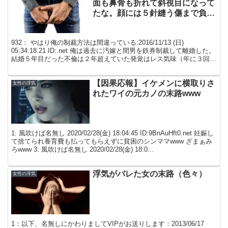
面も鼻骨も折れて斜視目になって
たな。顔には５針縫う傷まで負っ
て美人が台無し
932： やはり俺の制裁方法は間違っている:2016/11/13 (日)
05:34:18.21 ID:.net 俺は過去に汚嫁と間男を鉄券制裁して離婚した。
結婚５年目だった不倫は２年超えていた発覚はレス気味（年に３回程
度）と頻繁に増えた嫁...
【因果応報】イケメンに横取りさ
女性の浮気
れたワイの元カノの末路www
1: 風吹けば名無し 2020/02/28(金) 18:04:45 ID:9BnAuHft0.net 妊娠し
て捨てられ養育費も払ってもらえずに貧困のシンママwww ざまぁみ
ろwww 3: 風吹けば名無し 2020/02/28(金) 18:0...
浮気がバレた女の末路（色々）
女性の浮気
1：以下、名無しにかわりましてVIPがお送りします：2013/06/17