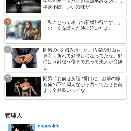
学生がオートバイの自爆事故を起こし
半身不随。いい気味だ
「私にとって本当の新婚旅行です。」
この一文を読んだ時に泣いたよ。
間男の○を踏み潰した。汚嫁の顔面も
鼻骨も折れて斜視目になってたな。顔
には５針縫う傷まで負って美人が台無
し
間男「お前は所詮2番目だ。お前の嫁
も俺の下で悶えながら言ってたぜお前
より全然良いってな」
管理人
chaos-life