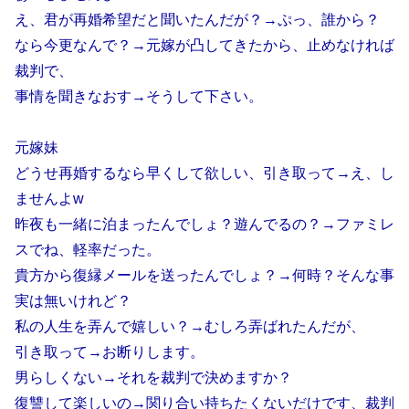
え、君が再婚希望だと聞いたんだが？→ぷっ、誰から？
なら今更なんで？→元嫁が凸してきたから、止めなければ
裁判で、
事情を聞きなおす→そうして下さい。
元嫁妹
どうせ再婚するなら早くして欲しい、引き取って→え、し
ませんよw
昨夜も一緒に泊まったんでしょ？遊んでるの？→ファミレ
スでね、軽率だった。
貴方から復縁メールを送ったんでしょ？→何時？そんな事
実は無いけれど？
私の人生を弄んで嬉しい？→むしろ弄ばれたんだが、
引き取って→お断りします。
男らしくない→それを裁判で決めますか？
復讐して楽しいの→関り合い持ちたくないだけです、裁判