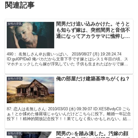
関連記事
間男だけ追い込みかけた。そうと
女性の浮気
も知らず嫁は、突然間男と音信不
通になってアカラサマに憔悴して
いる
490： 名無しさん＠お腹いっぱい。 2018/08/27 (月) 19:28:24.74
ID:guI0PfDa0 俺バカだから文章下手です嫁とはレス１年目の頃、ス
マホチェックしたら嫁が浮気していた 子供も生まれたばかりで嫁と
は離婚したく...
俺の部屋だけ建築基準ちがくね？
女性の浮気
87: 恋人は名無しさん: 2010/03/03 (水) 09:39:07 ID:XESBvdyC0 ごら
ぁ！とか揉めた修羅場じゃないんだけどこちらに投下。離婚一年記念
投下！！精神的開放記念投下！！果てしなく長いかもしれない。結婚
して一年目...
間男の○を踏み潰した。汚嫁の顔
女性の浮気